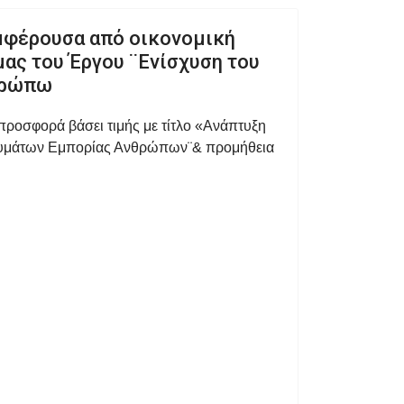
υμφέρουσα από οικονομική
ας του Έργου ¨Ενίσχυση του
θρώπω
προσφορά βάσει τιμής με τίτλο «Ανάπτυξη
 Θυμάτων Εμπορίας Ανθρώπων¨& προμήθεια