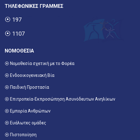
ΤΗΛΕΦΩΝΙΚΕΣ ΓΡΑΜΜΕΣ
⦿
197
⦿
1107
ΝΟΜΟΘΕΣΙΑ
⦿ Νομοθεσία σχετική με το Φορέα
⦿ Ενδοοικογενειακή Βία
⦿ Παιδική Προστασία
⦿ Επιτροπεία-Εκπροσώπηση Ασυνόδευτων Ανηλίκων
⦿ Εμπορία Ανθρώπων
⦿ Ευάλωτες ομάδες
⦿ Πιστοποίηση