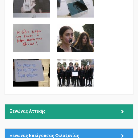
Ξενώνας Αττικής
Ξενώνας Επείγουσας Φιλοξενίας