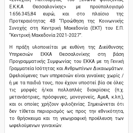
Ε.Κ.Κ.Α Θεσσαλονίκης» με προϋπολογισμό
1.656.345,84 ευρώ, και στο πλαίσιο της
Προτεραιότητας 4Β “Προώθηση της Κοινωνικής
Συνοχής στη Κεντρική Μακεδονία (ΕΚΤ) του Ε.Π.
“Κεντρική Μακεδονία 2021-2027”.
Η πράξη υλοποιείται με ευθύνη της Διεύθυνσης
Υπηρεσιών ΕΚΚΑ Θεσσαλονίκης στη βάση
Προγραμματικής Συμφωνίας του ΕΚΚΑ με τη Γενική
Γραμματεία Ισότητας και Ανθρωπίνων Δικαιωμάτων.
Ωφελούμενες των υπηρεσιών είναι γυναίκες χωρίς /
ή με τα παιδιά τους, που έχουν υποστεί βία σε όλες
τις μορφές ή/και πολλαπλές διακρίσεις (π.χ.
μετανάστριες, πρόσφυγες, μονογονείς, ΑμεΑ, κ.λπ.),
και οι οποίες χρήζουν φιλοξενίας. Σημειώνεται ότι
δεν τίθεται περιορισμός ως προς την εθνικότητα,
το θρήσκευμα και τη γεωγραφική προέλευση των
ωφελούμενων γυναικών.