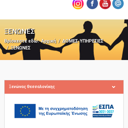
ΞΕΝΩΝΕΣ
Βρίσκεστε εδώ:
Αρχική
ΔΟΜΕΣ-ΥΠΗΡΕΣΙΕΣ
ΞΕΝΩΝΕΣ
Ξενώνας Θεσσαλονίκης