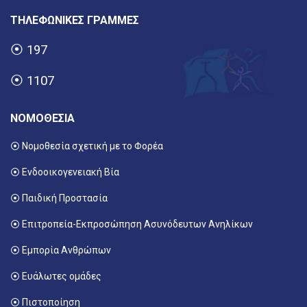
ΤΗΛΕΦΩΝΙΚΕΣ ΓΡΑΜΜΕΣ
⦿
197
⦿
1107
ΝΟΜΟΘΕΣΙΑ
⦿ Νομοθεσία σχετική με το Φορέα
⦿ Ενδοοικογενειακή Βία
⦿ Παιδική Προστασία
⦿ Επιτροπεία-Εκπροσώπηση Ασυνόδευτων Ανηλίκων
⦿ Εμπορία Ανθρώπων
⦿ Ευάλωτες ομάδες
⦿ Πιστοποίηση