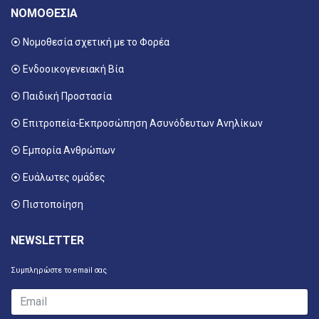
ΝΟΜΟΘΕΣΙΑ
⦿ Νομοθεσία σχετική με το Φορέα
⦿ Ενδοοικογενειακή Βία
⦿ Παιδική Προστασία
⦿ Επιτροπεία-Εκπροσώπηση Ασυνόδευτων Ανηλίκων
⦿ Εμπορία Ανθρώπων
⦿ Ευάλωτες ομάδες
⦿ Πιστοποίηση
NEWSLETTER
Συμπληρώστε το email σας