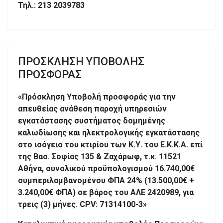
Τηλ.: 213 2039783
ΠΡΟΣΚΛΗΣΗ ΥΠΟΒΟΛΗΣ
ΠΡΟΣΦΟΡΑΣ
«Πρόσκληση Υποβολή προσφοράς για την
απευθείας ανάθεση παροχή υπηρεσιών
εγκατάστασης συστήματος δομημένης
καλωδίωσης και ηλεκτρολογικής εγκατάστασης
στο ισόγειο του κτιρίου των Κ.Υ. του Ε.Κ.Κ.Α. επί
της Βασ. Σοφίας 135 & Ζαχάρωφ, τ.κ. 11521
Αθήνα, συνολικού προϋπολογισμού 16.740,00€
συμπεριλαμβανομένου ΦΠΑ 24% (13.500,00€ +
3.240,00€ ΦΠΑ) σε βάρος του ΑΛΕ 2420989, για
τρεις (3) μήνες. CPV: 71314100-3»