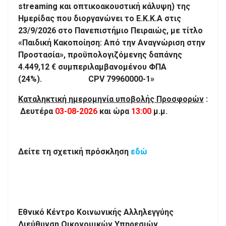
streaming και οπτικοακουστική κάλυψη) της
Ημερίδας που διοργανώνει το Ε.Κ.Κ.Α στις
23/9/2026 στο Πανεπιστήμιο Πειραιώς, με τίτλο
«Παιδική Κακοποίηση: Από την Αναγνώριση στην
Προστασία», προϋπολογιζόμενης δαπάνης
4.449,12 € συμπεριλαμβανομένου ΦΠΑ
(24%). CPV 79960000-1»
Καταληκτική ημερομηνία υποβολής Προσφορών
:
Δευτέρα
03-08-2026
και ώρα
13:00
μ.μ.
Δείτε τη σχετική πρόσκληση
εδώ
Εθνικό Κέντρο Κοινωνικής Αλληλεγγύης
Διεύθυνση Οικονομικών Υπηρεσιών