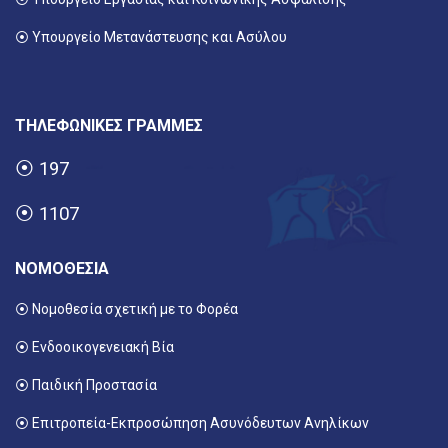
⦿ Υπουργείο Μετανάστευσης και Ασύλου
ΤΗΛΕΦΩΝΙΚΕΣ ΓΡΑΜΜΕΣ
⦿
197
⦿
1107
ΝΟΜΟΘΕΣΙΑ
⦿ Νομοθεσία σχετική με το Φορέα
⦿ Ενδοοικογενειακή Βία
⦿ Παιδική Προστασία
⦿ Επιτροπεία-Εκπροσώπηση Ασυνόδευτων Ανηλίκων