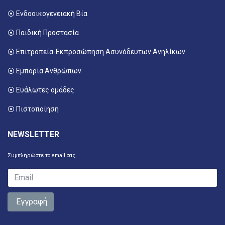
⦿ Ενδοοικογενειακή Βία
⦿ Παιδική Προστασία
⦿ Επιτροπεία-Εκπροσώπηση Ασυνόδευτων Ανηλίκων
⦿ Εμπορία Ανθρώπων
⦿ Ευάλωτες ομάδες
⦿ Πιστοποίηση
NEWSLETTER
Συμπληρώστε το email σας
Εγγραφή