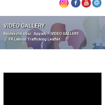
VIDEO GALLERY
Βρίσκεστε εδώ:
Αρχική
VIDEO GALLERY
FR Labour Trafficking Leaflet