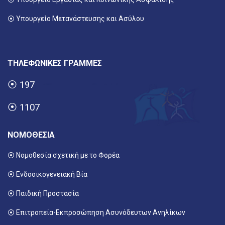
⦿ Υπουργείο Μετανάστευσης και Ασύλου
ΤΗΛΕΦΩΝΙΚΕΣ ΓΡΑΜΜΕΣ
⦿
197
⦿
1107
ΝΟΜΟΘΕΣΙΑ
⦿ Νομοθεσία σχετική με το Φορέα
⦿ Ενδοοικογενειακή Βία
⦿ Παιδική Προστασία
⦿ Επιτροπεία-Εκπροσώπηση Ασυνόδευτων Ανηλίκων