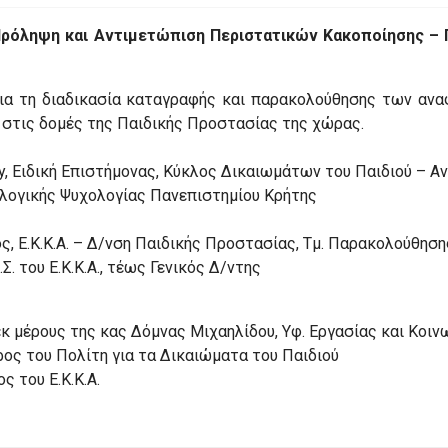
ρόληψη και Αντιμετώπιση Περιστατικών Κακοποίησης – Π
ια τη διαδικασία καταγραφής και παρακολούθησης των αν
 στις δομές της Παιδικής Προστασίας της χώρας.
y, Ειδική Επιστήμονας, Κύκλος Δικαιωμάτων του Παιδιού – Α
ολογικής Ψυχολογίας Πανεπιστημίου Κρήτης
γός, Ε.Κ.Κ.Α. – Δ/νση Παιδικής Προστασίας, Τμ. Παρακολούθ
. του Ε.Κ.Κ.Α., τέως Γενικός Δ/ντης
 εκ μέρους της κας Δόμνας Μιχαηλίδου, Υφ. Εργασίας και Κο
ος του Πολίτη για τα Δικαιώματα του Παιδιού
 του Ε.Κ.Κ.Α.