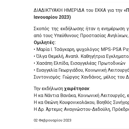
ΔΙΑΔΙΚΤΥΑΚΗ ΗΜΕΡΙΔΑ του ΕΚΚΑ για την
«Π
Ιανουαρίου 2023)
Σκοπός της εκδήλωσης ήταν η ενημέρωση γ
από τους Υπεύθυνους Προστασίας Ανηλίκων,
Ομιλητές:
• Μαρία Ι. Τσάγκαρη, ψυχολόγος MPS-PSA Ps
• Όλγα Θεμελή, Αναπλ. Καθηγήτρια Εγκληματ
• Χασάπη Ελπίδα, Εισαγγελέας Πρωτοδικών
• Ευαγγελία Γεωργιάδου, Κοινωνική Λειτουρ
Συντονισμός: Γιώργος Χανδάνος, μέλος του Δ.Σ
Την εκδήλωση
χαιρέτησαν
:
Η κα Νάντια Βανάκα, Κοινωνική Λειτουργός,
Η κα Θεώνη Κουφονικολάκου, Βοηθός Συνήγορ
Η Δρ. Άρτεμις Αναγνώστου-Δεδούλη, Πρόεδρος
02 Φεβρουαρίου 2023