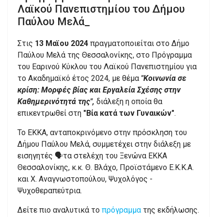
Λαϊκού Πανεπιστημίου του Δήμου
Παύλου Μελά_
Στις
13 Μαϊου 2024
πραγματοποιείται στο Δήμο
Παύλου Μελά της Θεσσαλονίκης, στο Πρόγραμμα
του Εαρινού Kύκλου του Λαϊκού Πανεπιστημίου για
το Ακαδημαϊκό έτος 2024, με θέμα
"Κοινωνία σε
κρίση: Μορφές βίας και Εργαλεία Σχέσης στην
Καθημερινότητά της",
διάλεξη η οποία θα
επικεντρωθεί στη
"Βία κατά των Γυναικών"
.
Το ΕΚΚΑ, ανταποκρινόμενο στην πρόσκληση του
Δήμου Παύλου Μελά, συμμετέχει στην διάλεξη με
εισηγητές 🗣τα στελέχη του Ξενώνα ΕΚΚΑ
Θεσσαλονίκης, κ.κ. Θ. Βλάχο, Προϊστάμενο Ε.Κ.Κ.Α.
και Χ. Αναγνωστοπούλου, Ψυχολόγος -
Ψυχοθεραπεύτρια.
Δείτε πιο αναλυτικά το
πρόγραμμα
της εκδήλωσης.