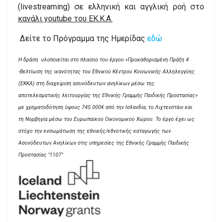
(livestreaming) σε ελληνική και αγγλική ροή στο
κανάλι youtube του ΕΚ.Κ.Α.
Δείτε το Πρόγραμμα της Ημερίδας
εδώ
Η δράση υλοποιείται στο πλαίσιο του έργου «Προκαθορισμένη Πράξη 4
-Βελτίωση της ικανότητας του Εθνικού Κέντρου Κοινωνικής Αλληλεγγύης
(ΕΚΚΑ) στη διαχείριση ασυνόδευτων ανηλίκων μέσω της
αποτελεσματικής λειτουργίας της Εθνικής Γραμμής Παιδικής Προστασίας»
με χρηματοδότηση ύψους 745.000€ από την Ισλανδία, το Λιχτενστάιν και
τη Νορβηγία μέσω του Ευρωπαϊκού Οικονομικού Χώρου. Το έργο έχει ως
στόχο την ενσωμάτωση της εθνικής/εθνοτικής καταγωγής των
Ασυνόδευτων Ανηλίκων στις υπηρεσίες της Εθνικής Γραμμής Παιδικής
Προστασίας "1107"