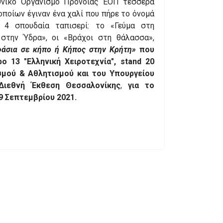
νικό Οργανισμό Πρόνοιας ΕΟΠ τέσσερα
οποίων έγιναν ένα χαλί που πήρε το όνομά
 4 σπουδαία ταπισερί: το «Γεύμα στη
 στην Ύδρα», οι «Βράχοι στη θάλασσα»,
άσια σε κήπο ή Κήπος στην Κρήτη»
που
ρο 13 "Ελληνική Χειροτεχνία",
stand
20
σμού & Αθλητισμού και του Υπουργείου
Διεθνή Έκθεση Θεσσαλονίκης
,
για το
9 Σεπτεμβρίου 2021.