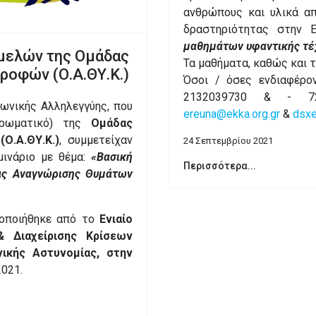
ανθρώπους και υλικά α
δραστηριότητας στην Ε
μαθημάτων υφαντικής τέ
μελών της Ομάδας
Τα μαθήματα, καθώς και τ
οφών (Ο.Α.ΘΥ.Κ.)
Όσοι / όσες ενδιαφέρο
2132039730 & - 72
νωνικής Αλληλεγγύης, που
ereuna@ekka.org.gr
&
dsxe
ηρωματικό) της
Ομάδας
Ο.Α.ΘΥ.Κ.)
, συμμετείχαν
24 Σεπτεμβρίου 2021
μινάριο με θέμα:
«Βασική
Περισσότερα...
ας Αναγνώρισης Θυμάτων
τοποιήθηκε από το
Ενιαίο
& Διαχείρισης Κρίσεων
ηνικής Αστυνομίας, στην
021.