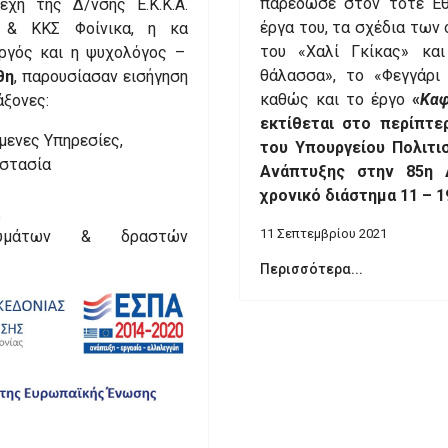
παρέδωσε στον τότε Εθ
χη της Δ/νσης Ε.Κ.Κ.Α.
έργα του, τα σχέδια των 
α & ΚΚΣ Φοίνικα, η κα
του «Χαλί Γκίκας» και
υργός και η ψυχολόγος –
θάλασσα», το «Φεγγάρι
θη
, παρουσίασαν εισήγηση
καθώς και το έργο
«
Καφ
άξονες:
εκτίθεται στο περίπτε
μενες Υπηρεσίες,
του Υπουργείου Πολιτι
οστασία
Ανάπτυξης στην 85η 
χρονικό διάστημα 11 – 1
11 Σεπτεμβρίου 2021
θυμάτων & δραστών
Περισσότερα...