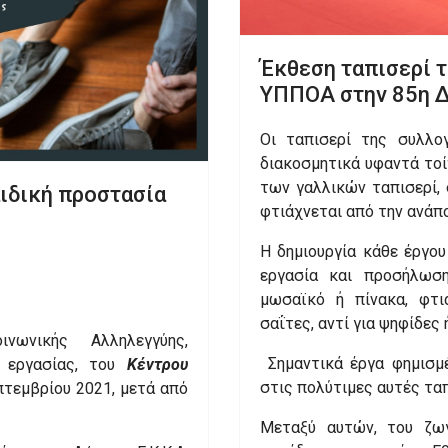
Έκθεση ταπισερί τ
ΥΠΠΟΑ στην 85η 
Οι ταπισερί της συλλογ
διακοσμητικά υφαντά τοί
των γαλλικών ταπισερί, 
αιδική προστασία
φτιάχνεται από την ανάπο
Η δημιουργία κάθε έργου
εργασία και προσήλωση
μωσαϊκό ή πίνακα, φτι
σαΐτες, αντί για ψηφίδες
νωνικής Αλληλεγγύης,
Σημαντικά έργα φημισ
 εργασίας, του
Κέντρου
στις πολύτιμες αυτές ταπ
πτεμβρίου 2021, μετά από
Μεταξύ αυτών, του ζ