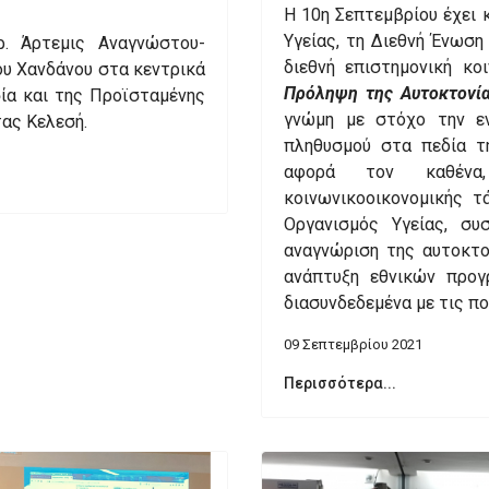
H 10η Σεπτεμβρίου έχει 
Υγείας, τη Διεθνή Ένωση
. Άρτεμις Αναγνώστου-
διεθνή επιστημονική κο
ου Χανδάνου στα κεντρικά
Πρόληψη της Αυτοκτονία
ία και της Προϊσταμένης
γνώμη με στόχο την εν
ας Κελεσή.
πληθυσμού στα πεδία τ
αφορά τον καθένα
κοινωνικοοικονομικής τ
Οργανισμός Υγείας, συ
αναγνώριση της αυτοκτο
ανάπτυξη εθνικών προγ
διασυνδεδεμένα με τις πο
09 Σεπτεμβρίου 2021
Περισσότερα...