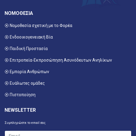
ΝΟΜΟΘΕΣΙΑ
⦿ Νομοθεσία σχετική με το Φορέα
⦿ Ενδοοικογενειακή Βία
⦿ Παιδική Προστασία
⦿ Επιτροπεία-Εκπροσώπηση Ασυνόδευτων Ανηλίκων
⦿ Εμπορία Ανθρώπων
⦿ Ευάλωτες ομάδες
⦿ Πιστοποίηση
NEWSLETTER
Συμπληρώστε το email σας