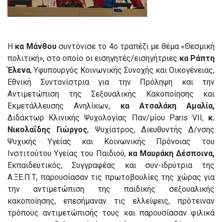
Η
κα Μάνθου
συντόνισε το 4ο τραπέζι με θέμα «Θεσμική
πολιτική», στο οποίο οι εισηγητές/εισηγήτριες
κα Ράπτη
Έλενα
, Υφυπουργός Κοινωνικής Συνοχής και Οικογένειας,
Εθνική Συντονίστρια για την Πρόληψη και την
Αντιμετώπιση της Σεξουαλικής Κακοποίησης και
Εκμετάλλευσης Ανηλίκων,
κα Ατσαλάκη Αμαλία,
Διδάκτωρ Κλινικής Ψυχολογίας Παν/μίου Paris VII,
κ.
Νικολαΐδης Γιώργος
, Ψυχίατρος, Διευθυντής Δ/νσης
Ψυχικής Υγείας και Κοινωνικής Πρόνοιας του
Ινστιτούτου Υγείας του Παιδιού,
κα Μαυράκη Δέσποινα,
Εκπαιδευτικός, Συγγραφέας και συν-ιδρύτρια της
Α.ΞΕ.Π.Τ, παρουσίασαν τις πρωτοβουλίες της χώρας για
την αντιμετώπιση της παιδικής σεξουαλικής
κακοποίησης, επεσήμαναν τις ελλείψεις, πρότειναν
τρόπους αντιμετώπισής τους και παρουσίασαν φιλικά