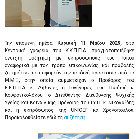
Την επόμενη ημέρα,
Κυριακή 11 Μαΐου 2025,
στα
Κεντρικά γραφεία του Κ.Κ.Π.Π.Α. πραγματοποιήθηκε
ανοιχτή συζήτηση με εκπροσώπους του Τύπου
αναφορικά με τον τρόπο επικοινωνίας και προβολής
ζητημάτων που αφορούν την παιδική προστασία από τα
Μ.Μ.Ε., στην οποία συμμετείχαν ο Προέδρος του
Κ.Κ.Π.Π.Α. κ. Λιβανός, η Συνήγορος του Παιδιού κ.
Κουφονικολάκου, ο Διευθυντής Διεύθυνσης Ψυχικής
Υγείας και Κοινωνικής Πρόνοιας του Ι.Υ.Π. κ. Νικολαΐδης
και η εκπρόσωπος της UNICEF κα Χρονοπούλου.
Παρακολουθείστε εδώ τη
συζήτηση.