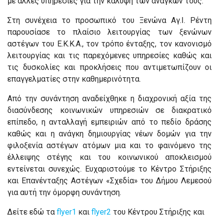
με άλλες υπηρεσίες για την κάλυψη των αναγκών τους.
Στη συνέχεια το προσωπικό του Ξενώνα Αγ.Ι. Ρέντη
παρουσίασε το πλαίσιο λειτουργίας των ξενώνων
αστέγων του Ε.Κ.Κ.Α., τον τρόπο ένταξης, τον κανονισμό
λειτουργίας και τις παρεχόμενες υπηρεσίες καθώς και
τις δυσκολίες και προκλήσεις που αντιμετωπίζουν οι
επαγγελματίες στην καθημερινότητα.
Από την συνάντηση αναδείχθηκε η διαχρονική αξία της
διασύνδεσης κοινωνικών υπηρεσιών σε διακρατικό
επίπεδο, η ανταλλαγή εμπειριών από το πεδίο δράσης
καθώς και η ανάγκη δημιουργίας νέων δομών για την
φιλοξενία αστέγων ατόμων μια και το φαινόμενο της
έλλειψης στέγης και του κοινωνικού αποκλεισμού
εντείνεται συνεχώς. Ευχαριστούμε το Κέντρο Στήριξης
και Επανένταξης Αστέγων «Σχεδία» του Δήμου Λεμεσού
για αυτή την όμορφη συνάντηση.
Δείτε εδώ τα
flyer1
και
flyer2
του Κέντρου Στήριξης και