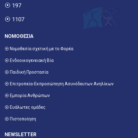
⦿
197
⦿
1107
ΝΟΜΟΘΕΣΙΑ
⦿ Νομοθεσία σχετική με το Φορέα
⦿ Ενδοοικογενειακή Βία
⦿ Παιδική Προστασία
⦿ Επιτροπεία-Εκπροσώπηση Ασυνόδευτων Ανηλίκων
⦿ Εμπορία Ανθρώπων
⦿ Ευάλωτες ομάδες
⦿ Πιστοποίηση
NEWSLETTER