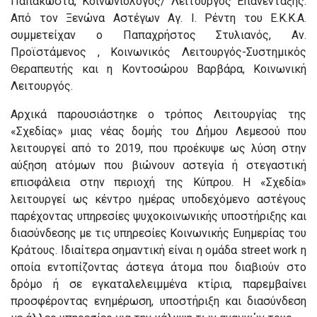
Παπακώστα, Κοινωνιολόγος/ Λειτουργός Επανένταξης.
Από τον Ξενώνα Αστέγων Αγ. Ι. Ρέντη του Ε.Κ.Κ.Α.
συμμετείχαν ο Παπαχρήστος Στυλιανός, Αν.
Προϊστάμενος , Κοινωνικός Λειτουργός-Συστημικός
Θεραπευτής και η Κοντοσώρου Βαρβάρα, Κοινωνική
Λειτουργός.
Αρχικά παρουσιάστηκε ο τρόπος Λειτουργίας της
«Σχεδίας» μιας νέας δομής του Δήμου Λεμεσού που
λειτουργεί από το 2019, που προέκυψε ως λύση στην
αύξηση ατόμων που βιώνουν αστεγία ή στεγαστική
επισφάλεια στην περιοχή της Κύπρου. Η «Σχεδία»
λειτουργεί ως κέντρο ημέρας υποδεχόμενο αστέγους
παρέχοντας υπηρεσίες ψυχοκοινωνικής υποστήριξης και
διασύνδεσης με τις υπηρεσίες Κοινωνικής Ευημερίας του
Κράτους. Ιδιαίτερα σημαντική είναι η ομάδα street work η
οποία εντοπίζοντας άστεγα άτομα που διαβιούν στο
δρόμο ή σε εγκαταλελειμμένα κτίρια, παρεμβαίνει
προσφέροντας ενημέρωση, υποστήριξη και διασύνδεση