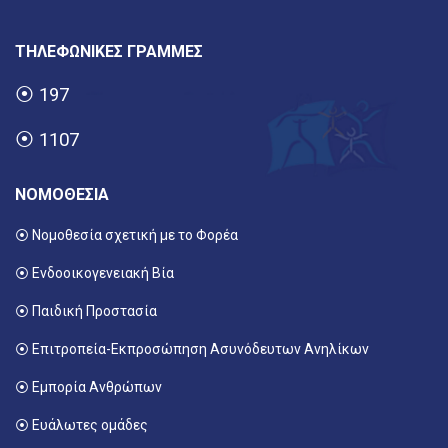
ΤΗΛΕΦΩΝΙΚΕΣ ΓΡΑΜΜΕΣ
⦿
197
⦿
1107
ΝΟΜΟΘΕΣΙΑ
⦿ Νομοθεσία σχετική με το Φορέα
⦿ Ενδοοικογενειακή Βία
⦿ Παιδική Προστασία
⦿ Επιτροπεία-Εκπροσώπηση Ασυνόδευτων Ανηλίκων
⦿ Εμπορία Ανθρώπων
⦿ Ευάλωτες ομάδες