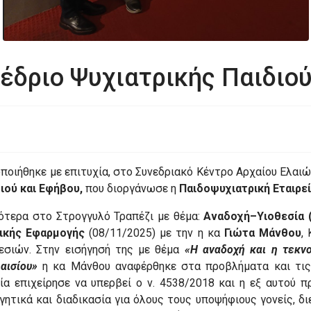
έδριο Ψυχιατρικής Παιδιο
ποιήθηκε με επιτυχία, στο Συνεδριακό Κέντρο Αρχαίου Ελαι
ιού και Εφήβου,
που διοργάνωσε η
Παιδοψυχιατρική Εταιρεί
κότερα στο Στρογγυλό Τραπέζι με θέμα:
Αναδοχή–Υιοθεσία (
τικής Εφαρμογής
(08/11/2025) με την η κα
Γιώτα Μάνθου
,
εσιών. Στην εισήγησή της με θέμα
«Η αναδοχή και η τεκνο
αισίου»
η κα Μάνθου αναφέρθηκε στα προβλήματα και τις
ία επιχείρησε να υπερβεί ο ν. 4538/2018 και η εξ αυτού 
γητικά και διαδικασία για όλους τους υποψήφιους γονείς, δ