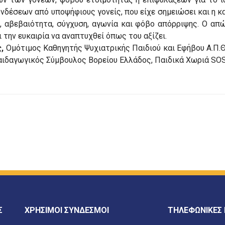
έσεων από υποψήφιους γονείς, που είχε σημειώσει και η κα 
η, αβεβαιότητα, σύγχυση, αγωνία και φόβο απόρριψης. Ο α
ι την ευκαιρία να αναπτυχθεί όπως του αξίζει.
,
Ομότιμος Καθηγητής Ψυχιατρικής Παιδιού και Εφήβου Α.Π.Θ
αιδαγωγικός Σύμβουλος Βορείου Ελλάδος, Παιδικά Χωριά SO
Σ
ΧΡΗΣΙΜΟΙ ΣΥΝΔΕΣΜΟΙ
ΤΗΛΕΦΩΝΙΚΕΣ