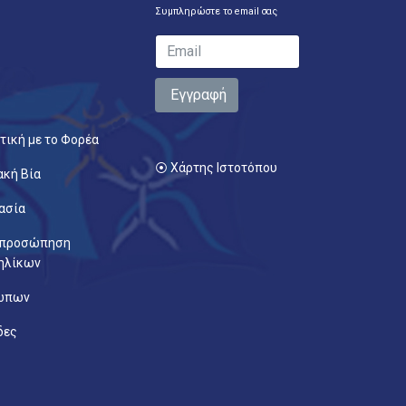
Συμπληρώστε το email σας
Εγγραφή
τική με το Φορέα
⦿ Χάρτης Ιστοτόπου
ακή Βία
ασία
κπροσώπηση
ηλίκων
ρώπων
δες