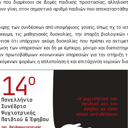
 που διαμένουν σε Δομές παιδικής προστασίας, αλληλο
υν γίνει, στον σημαντικό αριθμό παιδιών που αποκαταστάθη
ριψης των συνδέσεων από υποψήφιους γονείς, όπως πχ το ια
κευμα, τις μαθησιακές δυσκολίες, την ύπαρξη βιολογικών
 τόνισε ότι υπάρχουν ακόμη δυσκολίες που πρέπει να αντι
ωση των υπηρεσιών και δη με έμπειρο, μόνιμο και διεπιστημ
ων πρωτοβάθμιων κοινωνικών υπηρεσιών για την στήριξη τω
όμενων φορέων, η απλοποίηση ή και επιτάχυνση νομικών δια