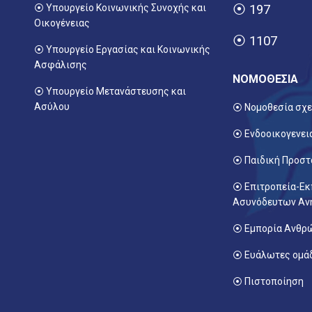
⦿ Υπουργείο Κοινωνικής Συνοχής και
⦿
197
Οικογένειας
⦿
1107
⦿
Υπουργείο Εργασίας και Κοινωνικής
Ασφάλισης
ΝΟΜΟΘΕΣΙΑ
⦿ Υπουργείο Μετανάστευσης και
Ασύλου
⦿ Νομοθεσία σχε
⦿ Ενδοοικογενει
⦿ Παιδική Προστ
⦿ Επιτροπεία-Ε
Ασυνόδευτων Αν
⦿ Εμπορία Ανθ
⦿ Ευάλωτες ομά
⦿ Πιστοποίηση