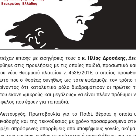
τείχαν επίσης με εισηγήσεις τους ο
κ. Ηλίας Δροσάκης,
Διε
θηκε στις προκλήσεις με τις οποίες παιδιά, προσωπικό και 
ου νέου θεσμικού πλαισίου ν. 4538/2018, ο οποίος προωθο
υτό που ο Φορέας συνήθως ως τότε εφάρμοζε, τον τρόπο π
μαίνοντας ότι καταλυτικό ρόλο διαδραμάτισαν οι πρώτες τ
που έκανε «μικρούς και μεγάλους» να είναι πλέον πρόθυμοι 
φελος που έχουν για τα παιδιά.
Λειτουργός, Πρωτοβουλία για το Παιδί, Βέροια, η οποία
ναδοχής και της τεκνοθεσίας με χρόνο προσαρμοσμένο στις
ξει απρόσμενες απορρίψεις από υποψήφιους γονείς, ακόμα 
 των γονέων, φόβου ετοιμότητας ή επιφυλάξεων για το ιατ