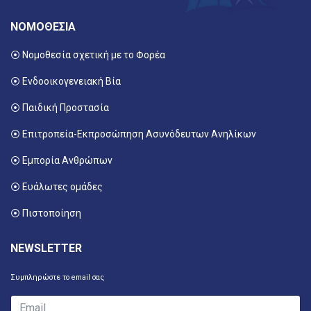
ΝΟΜΟΘΕΣΙΑ
⦿ Νομοθεσία σχετική με το Φορέα
⦿ Ενδοοικογενειακή Βία
⦿ Παιδική Προστασία
⦿ Επιτροπεία-Εκπροσώπηση Ασυνόδευτων Ανηλίκων
⦿ Εμπορία Ανθρώπων
⦿ Ευάλωτες ομάδες
⦿ Πιστοποίηση
NEWSLETTER
Συμπληρώστε το email σας