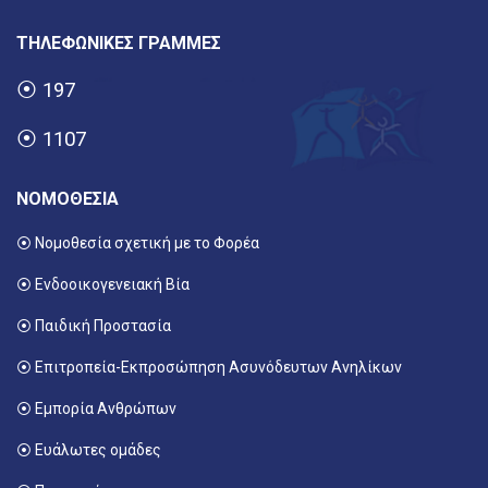
ΤΗΛΕΦΩΝΙΚΕΣ ΓΡΑΜΜΕΣ
⦿
197
⦿
1107
ΝΟΜΟΘΕΣΙΑ
⦿ Νομοθεσία σχετική με το Φορέα
⦿ Ενδοοικογενειακή Βία
⦿ Παιδική Προστασία
⦿ Επιτροπεία-Εκπροσώπηση Ασυνόδευτων Ανηλίκων
⦿ Εμπορία Ανθρώπων
⦿ Ευάλωτες ομάδες