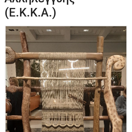
(Ε.Κ.Κ.Α.)