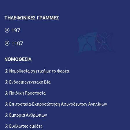
ΤΗΛΕΦΩΝΙΚΕΣ ΓΡΑΜΜΕΣ
⦿
197
⦿
1107
ΝΟΜΟΘΕΣΙΑ
⦿ Νομοθεσία σχετική με το Φορέα
⦿ Ενδοοικογενειακή Βία
⦿ Παιδική Προστασία
⦿ Επιτροπεία-Εκπροσώπηση Ασυνόδευτων Ανηλίκων
⦿ Εμπορία Ανθρώπων
⦿ Ευάλωτες ομάδες