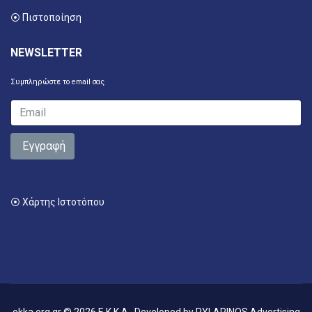
⦿ Πιστοποίηση
NEWSLETTER
Συμπληρώστε το email σας
Εγγραφή
⦿ Χάρτης Ιστοτόπου
ekka.org.gr © 2026 E.K.K.A.. Developed by
PYLARINOS Advertising