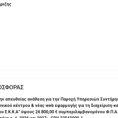
ριξης
ΟΣΦΟΡΑΣ
ν απευθείας ανάθεση για την Παροχή Υπηρεσιών Συντήρησ
νικού κέντρου & νέας web εφαρμογής για τη διαχείριση-
.Κ.Κ.Α" ύψους 24.800,00 € συμπεριλαμβανομένου Φ.Π.Α. 24%