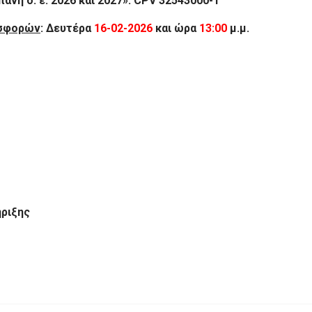
άνη ο. έ. 2026 και 2027». CPV 32543000-1
οσφορών
: Δευτέρα
16-02-2026
και ώρα
13:00
μ.μ.
ριξης