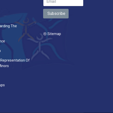
Subscribe
arding The
⦿ Sitemap
nce
n
 Representation Of
inors
ups