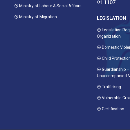
⦿
1107
⦿ Ministry of Labour & Social Affairs
⦿ Ministry of Migration
LEGISLATION
⦿ Legislation Reg
Organization
⦿ Domestic Viole
⦿ Child Protectio
⦿ Guardianship –
Unaccompanied M
⦿ Trafficking
⦿ Vulnerable Gro
⦿ Certification