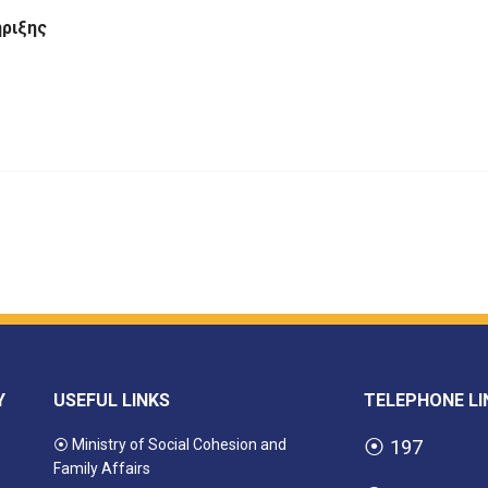
ριξης
Y
USEFUL LINKS
TELEPHONE LI
⦿ Ministry of Social Cohesion and
⦿
197
Family Affairs