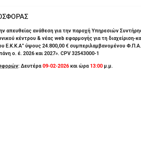
ΟΣΦΟΡΑΣ
ν απευθείας ανάθεση για την παροχή Υπηρεσιών Συντήρησ
νικού κέντρου & νέας web εφαρμογής για τη διαχείριση-
.Κ.Κ.Α" ύψους 24.800,00 € συμπεριλαμβανομένου Φ.Π.Α. 24%
άνη ο. έ. 2026 και 2027». CPV 32543000-1
οσφορών
: Δευτέρα
09-02-2026
και ώρα
13:00
μ.μ.