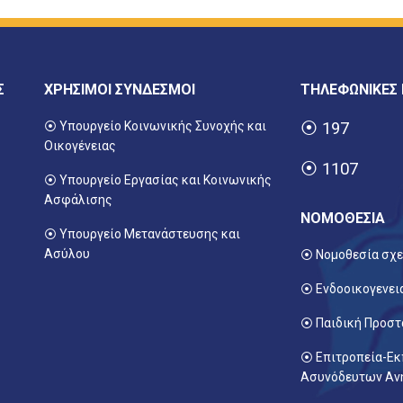
Σ
ΧΡΗΣΙΜΟΙ ΣΥΝΔΕΣΜΟΙ
ΤΗΛΕΦΩΝΙΚΕΣ
⦿ Υπουργείο Κοινωνικής Συνοχής και
⦿
197
Οικογένειας
⦿
1107
⦿
Υπουργείο Εργασίας και Κοινωνικής
Ασφάλισης
ΝΟΜΟΘΕΣΙΑ
⦿ Υπουργείο Μετανάστευσης και
Ασύλου
⦿ Νομοθεσία σχε
⦿ Ενδοοικογενει
⦿ Παιδική Προστ
⦿ Επιτροπεία-Ε
Ασυνόδευτων Αν