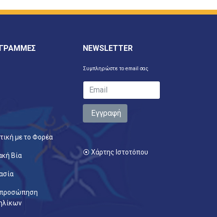
 ΓΡΑΜΜΕΣ
NEWSLETTER
Συμπληρώστε το email σας
Εγγραφή
τική με το Φορέα
⦿ Χάρτης Ιστοτόπου
ακή Βία
ασία
κπροσώπηση
ηλίκων