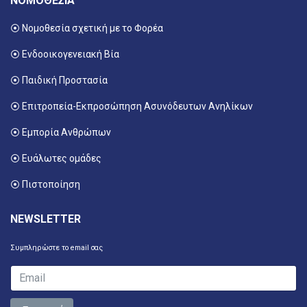
ΝΟΜΟΘΕΣΙΑ
⦿ Νομοθεσία σχετική με το Φορέα
⦿ Ενδοοικογενειακή Βία
⦿ Παιδική Προστασία
⦿ Επιτροπεία-Εκπροσώπηση Ασυνόδευτων Ανηλίκων
⦿ Εμπορία Ανθρώπων
⦿ Ευάλωτες ομάδες
⦿ Πιστοποίηση
NEWSLETTER
Συμπληρώστε το email σας