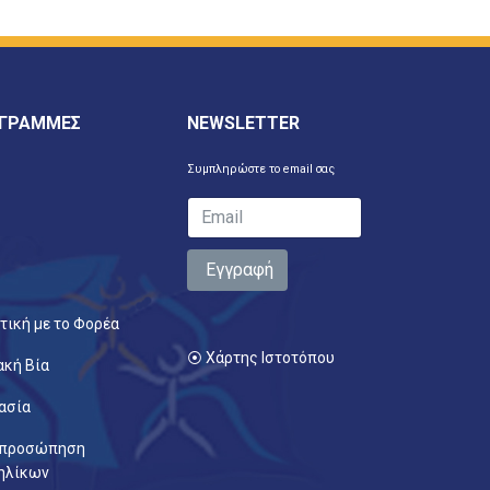
 ΓΡΑΜΜΕΣ
NEWSLETTER
Συμπληρώστε το email σας
Εγγραφή
τική με το Φορέα
⦿ Χάρτης Ιστοτόπου
ακή Βία
ασία
κπροσώπηση
ηλίκων