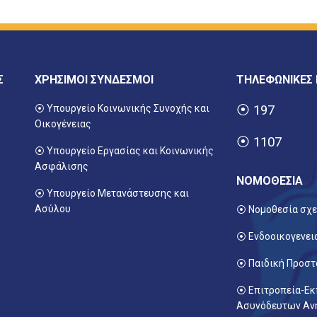
Σ
ΧΡΗΣΙΜΟΙ ΣΥΝΔΕΣΜΟΙ
ΤΗΛΕΦΩΝΙΚΕΣ
⦿ Υπουργείο Κοινωνικής Συνοχής και
⦿
197
Οικογένειας
⦿
1107
⦿
Υπουργείο Εργασίας και Κοινωνικής
Ασφάλισης
ΝΟΜΟΘΕΣΙΑ
⦿ Υπουργείο Μετανάστευσης και
Ασύλου
⦿ Νομοθεσία σχε
⦿ Ενδοοικογενει
⦿ Παιδική Προστ
⦿ Επιτροπεία-Ε
Ασυνόδευτων Αν