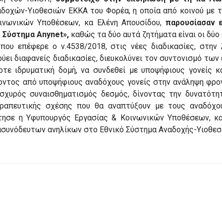
δοχών-Υιοθεσιών ΕΚΚΑ του Φορέα, η οποία από κοινού με 
οινωνικών Υποθέσεων, κα Ελένη Απουσίδου,
παρουσίασαν ε
 Σύστημα Anynet»,
καθώς τα δύο αυτά ζητήματα είναι οι δύο 
 που επέφερε ο ν.4538/2018, στις νέες διαδικασίες, στην
δρύει διαφανείς διαδικασίες, διευκολύνει τον συντονισμό των
τε ιδρυματική δομή, να συνδεθεί με υποψήφιους γονείς κα
ντος από υποψήφιους αναδόχους γονείς στην ανάληψη φρον
ισχυρός συναισθηματισμός δεσμός, δίνοντας την δυνατότ
εραπευτικής σχέσης που θα αναπτύξουν με τους αναδόχο
τησε η Υφυπουργός Εργασίας & Κοινωνικών Υποθέσεων, κα
ασυνόδευτων ανηλίκων στο Εθνικό Σύστημα Αναδοχής-Υιοθεσ