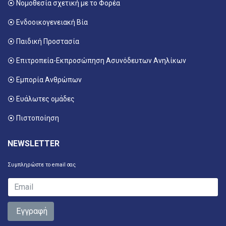
⦿ Νομοθεσία σχετική με το Φορέα
⦿ Ενδοοικογενειακή Βία
⦿ Παιδική Προστασία
⦿ Επιτροπεία-Εκπροσώπηση Ασυνόδευτων Ανηλίκων
⦿ Εμπορία Ανθρώπων
⦿ Ευάλωτες ομάδες
⦿ Πιστοποίηση
NEWSLETTER
Συμπληρώστε το email σας
Εγγραφή