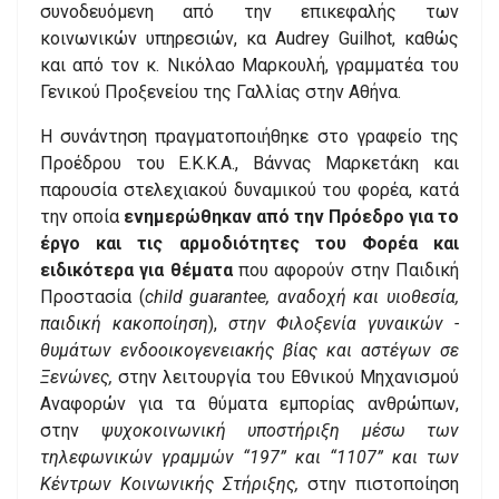
συνοδευόμενη από την επικεφαλής των
κοινωνικών υπηρεσιών, κα Audrey Guilhot, καθώς
και από τον κ. Νικόλαο Μαρκουλή, γραμματέα του
Γενικού Προξενείου της Γαλλίας στην Αθήνα.
Η συνάντηση πραγματοποιήθηκε στο γραφείο της
Προέδρου του Ε.Κ.Κ.Α., Βάννας Μαρκετάκη και
παρουσία στελεχιακού δυναμικού του φορέα, κατά
την οποία
ενημερώθηκαν από την Πρόεδρο για το
έργο και τις αρμοδιότητες του Φορέα και
ειδικότερα για θέματα
που αφορούν στην Παιδική
Προστασία (
child guarantee, αναδοχή και υιοθεσία,
παιδική κακοποίηση
),
στην Φιλοξενία γυναικών -
θυμάτων ενδοοικογενειακής βίας και αστέγων σε
Ξενώνες,
στην λειτουργία του Εθνικού Μηχανισμού
Αναφορών για τα θύματα εμπορίας ανθρώπων,
στην
ψυχοκοινωνική υποστήριξη μέσω των
τηλεφωνικών γραμμών “197” και “1107” και των
Κέντρων Κοινωνικής Στήριξης,
στην πιστοποίηση