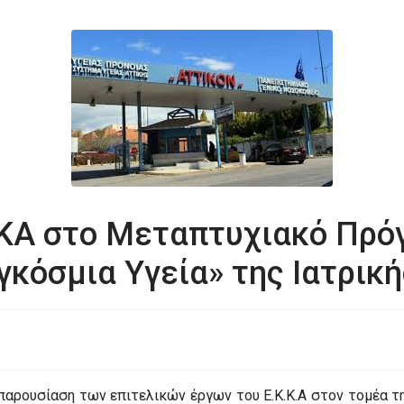
ΚΑ στο Μεταπτυχιακό Πρόγ
κόσμια Υγεία» της Ιατρικ
παρουσίαση των επιτελικών έργων του Ε.Κ.Κ.Α στον τομέα τ