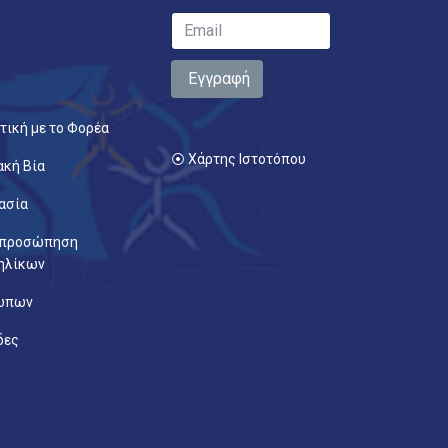
Εγγραφή
τική με το Φορέα
⦿ Χάρτης Ιστοτόπου
ακή Βία
ασία
κπροσώπηση
ηλίκων
ρώπων
δες