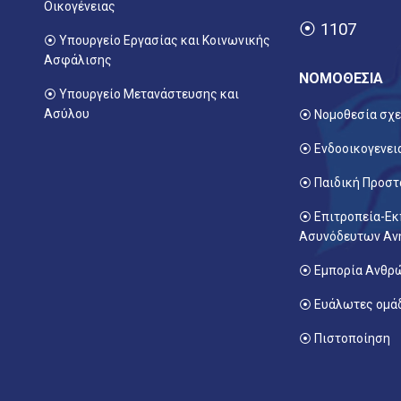
Οικογένειας
⦿
1107
⦿
Υπουργείο Εργασίας και Κοινωνικής
Ασφάλισης
ΝΟΜΟΘΕΣΙΑ
⦿ Υπουργείο Μετανάστευσης και
Ασύλου
⦿ Νομοθεσία σχε
⦿ Ενδοοικογενει
⦿ Παιδική Προστ
⦿ Επιτροπεία-Ε
Ασυνόδευτων Αν
⦿ Εμπορία Ανθ
⦿ Ευάλωτες ομά
⦿ Πιστοποίηση