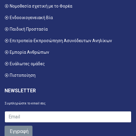
⦿ Νομοθεσία σχετική με το Φορέα
⦿ Ενδοοικογενειακή Βία
⦿ Παιδική Προστασία
⦿ Επιτροπεία-Εκπροσώπηση Ασυνόδευτων Ανηλίκων
⦿ Εμπορία Ανθρώπων
⦿ Ευάλωτες ομάδες
⦿ Πιστοποίηση
NEWSLETTER
Συμπληρώστε το email σας
Εγγραφή