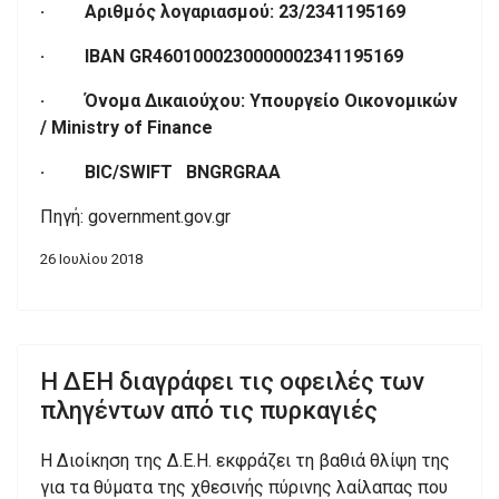
· Αριθμός λογαριασμού: 23/2341195169
· IBAN GR4601000230000002341195169
· Όνομα Δικαιούχου: Υπουργείο Οικονομικών
/ Ministry of Finance
· BIC/SWIFT BNGRGRAA
Πηγή: government.gov.gr
26 Ιουλίου 2018
Η ΔΕΗ διαγράφει τις οφειλές των
πληγέντων από τις πυρκαγιές
Η Διοίκηση της Δ.Ε.Η. εκφράζει τη βαθιά θλίψη της
για τα θύματα της χθεσινής πύρινης λαίλαπας που