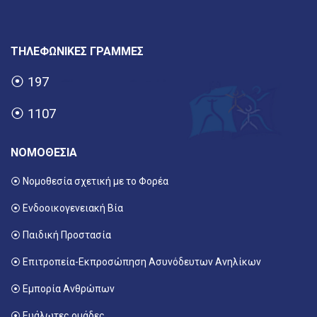
ΤΗΛΕΦΩΝΙΚΕΣ ΓΡΑΜΜΕΣ
⦿
197
⦿
1107
ΝΟΜΟΘΕΣΙΑ
⦿ Νομοθεσία σχετική με το Φορέα
⦿ Ενδοοικογενειακή Βία
⦿ Παιδική Προστασία
⦿ Επιτροπεία-Εκπροσώπηση Ασυνόδευτων Ανηλίκων
⦿ Εμπορία Ανθρώπων
⦿ Ευάλωτες ομάδες