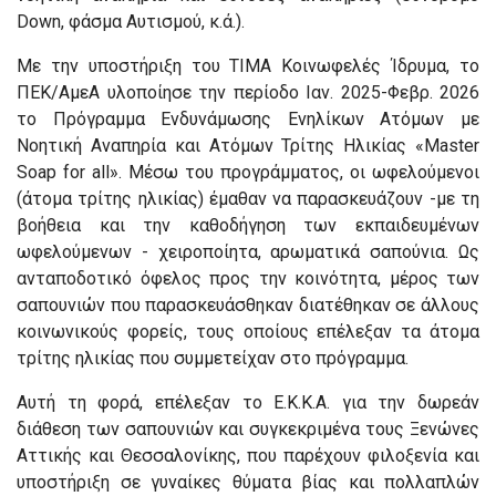
Down, φάσμα Αυτισμού, κ.ά.).
Με την υποστήριξη του ΤΙΜΑ Κοινωφελές Ίδρυμα, το
ΠΕΚ/ΑμεΑ υλοποίησε την περίοδο Ιαν. 2025-Φεβρ. 2026
το Πρόγραμμα Ενδυνάμωσης Ενηλίκων Ατόμων με
Νοητική Αναπηρία και Ατόμων Τρίτης Ηλικίας «Master
Soap for all». Μέσω του προγράμματος, οι ωφελούμενοι
(άτομα τρίτης ηλικίας) έμαθαν να παρασκευάζουν -με τη
βοήθεια και την καθοδήγηση των εκπαιδευμένων
ωφελούμενων - χειροποίητα, αρωματικά σαπούνια. Ως
ανταποδοτικό όφελος προς την κοινότητα, μέρος των
σαπουνιών που παρασκευάσθηκαν διατέθηκαν σε άλλους
κοινωνικούς φορείς, τους οποίους επέλεξαν τα άτομα
τρίτης ηλικίας που συμμετείχαν στο πρόγραμμα.
Αυτή τη φορά, επέλεξαν το Ε.Κ.Κ.Α. για την δωρεάν
διάθεση των σαπουνιών και συγκεκριμένα τους Ξενώνες
Αττικής και Θεσσαλονίκης, που παρέχουν φιλοξενία και
υποστήριξη σε γυναίκες θύματα βίας και πολλαπλών